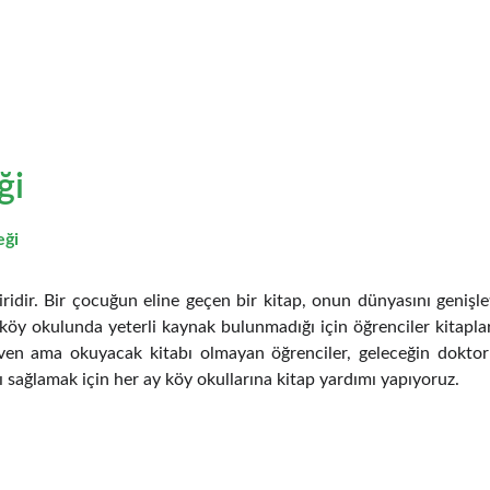
miz
Foto Galeri
Bağış yap
Hesap  Numaralarımız
İletişim
ği
eği
iridir. Bir çocuğun eline geçen bir kitap, onun dünyasını genişle
 köy okulunda yeterli kaynak bulunmadığı için öğrenciler kitapl
en ama okuyacak kitabı olmayan öğrenciler, geleceğin doktorla
ı sağlamak için her ay köy okullarına kitap yardımı yapıyoruz.