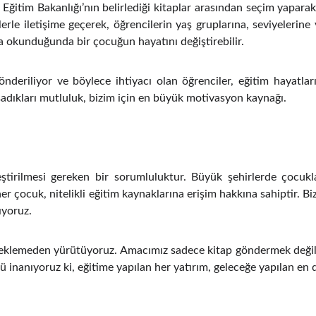
li Eğitim Bakanlığı’nın belirlediği kitaplar arasından seçim yapara
 iletişime geçerek, öğrencilerin yaş gruplarına, seviyelerine v
a okunduğunda bir çocuğun hayatını değiştirebilir.
gönderiliyor ve böylece ihtiyacı olan öğrenciler, eğitim hayatl
aşadıkları mutluluk, bizim için en büyük motivasyon kaynağı.
kleştirilmesi gereken bir sorumluluktur. Büyük şehirlerde çocuk
her çocuk, nitelikli eğitim kaynaklarına erişim hakkına sahiptir. B
ıyoruz.
k beklemeden yürütüyoruz. Amacımız sadece kitap göndermek deği
inanıyoruz ki, eğitime yapılan her yatırım, geleceğe yapılan en d