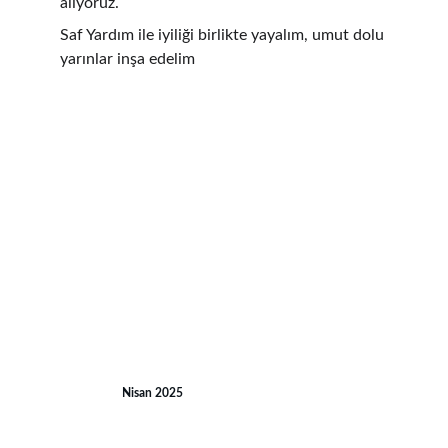
alıyoruz.
Saf Yardım ile iyiliği birlikte yayalım, umut dolu 
yarınlar inşa edelim
Sıcak Yemek Yardımı 
Nisan 2025
Gazze/Suriye
Köy okulu Kütüphane Yardımı